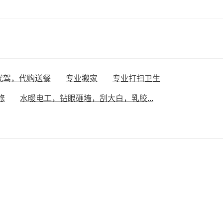
代驾，代购送餐
专业搬家
专业打扫卫生
修
水暖电工，钻眼砸墙，刮大白，乳胶...