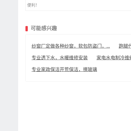
便利！
可能感兴趣
纱窗厂定做各种纱窗，软包防盗门，...
跑腿
专业透下水，水暖维修安装
家电水电制冷维
专业家政保洁开荒保洁，擦玻璃