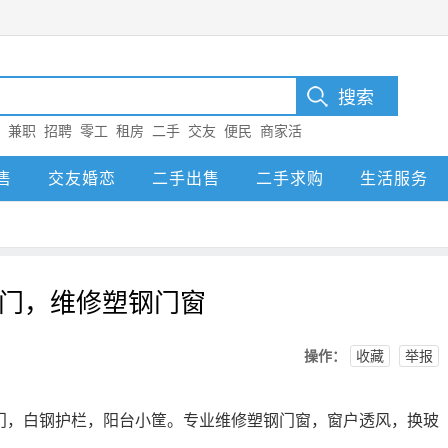
：
兼职
招聘
零工
租房
二手
交友
便民
商家活
售
交友婚恋
二手出售
二手求购
生活服务
门，维修塑钢门窗
操作：
收藏
举报
门，白钢护栏，阳台小筐。专业维修塑钢门窗，窗户透风，换玻