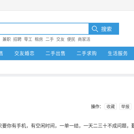
：
兼职
招聘
零工
租房
二手
交友
便民
商家活
售
交友婚恋
二手出售
二手求购
生活服务
操作：
收藏
举报
只要你有手机，有空闲时间，一单一结，一天二三十不成问题，