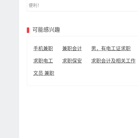
便利！
可能感兴趣
手机兼职
兼职会计
男，有电工证求职
求职电工
求职保安
求职会计及相关工作
文员 兼职